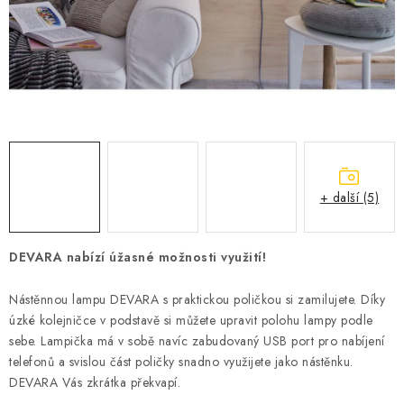
VÝPRODEJ
BLOG
OBCHODNÍ PODMÍNKY
KONTAKTY
ZNAČKY
+ další (5)
Jak nakupovat
Obchodní podmínky
DEVARA nabízí úžasné možnosti využití!
Podmínky ochrany osobních údajů
Nástěnnou lampu DEVARA s praktickou poličkou si zamilujete. Díky
úzké kolejničce v podstavě si můžete upravit polohu lampy podle
sebe. Lampička má v sobě navíc zabudovaný USB port pro nabíjení
telefonů a svislou část poličky snadno využijete jako nástěnku.
DEVARA Vás zkrátka překvapí.