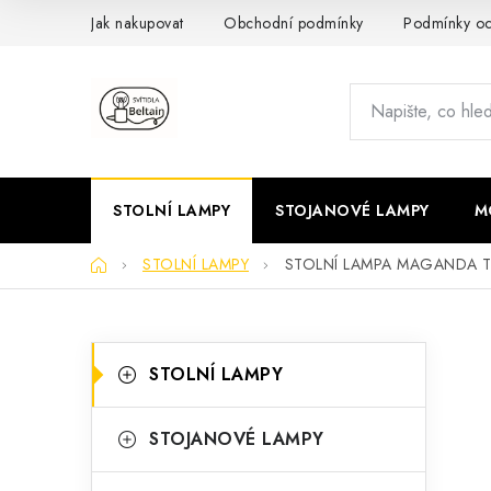
Přejít
Jak nakupovat
Obchodní podmínky
Podmínky oc
na
obsah
STOLNÍ LAMPY
STOJANOVÉ LAMPY
M
Domů
STOLNÍ LAMPY
STOLNÍ LAMPA MAGANDA T
P
K
Přeskočit
STOLNÍ LAMPY
kategorie
a
o
t
s
STOJANOVÉ LAMPY
e
t