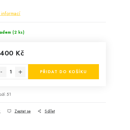
 informací
ladem
(2 ks)
 400 Kč
rná cena:
PŘIDAT DO KOŠÍKU
ží:
51
k
Zeptat se
Sdílet