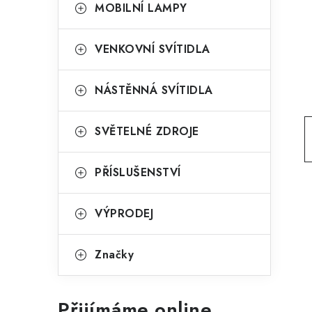
g
MOBILNÍ LAMPY
r
o
a
r
VENKOVNÍ SVÍTIDLA
n
i
NÁSTĚNNÁ SVÍTIDLA
e
n
í
SVĚTELNÉ ZDROJE
p
PŘÍSLUŠENSTVÍ
a
n
VÝPRODEJ
e
l
Značky
Přijímáme online