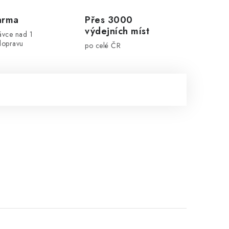
arma
Přes 3000
výdejních míst
ávce nad 1
dopravu
po celé ČR