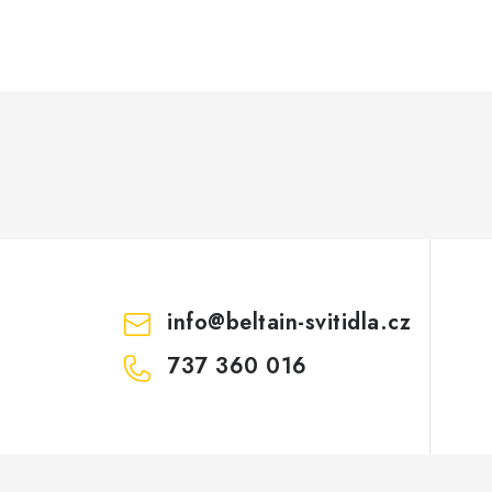
info
@
beltain-svitidla.cz
737 360 016