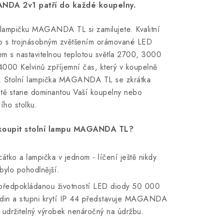
DA 2v1 patří do každé koupelny.
 lampičku MAGANDA TL si zamilujete. Kvalitní
ko s trojnásobným zvětšením orámované LED
lem s nastavitelnou teplotou světla 2700, 3000
000 Kelvinů zpříjemní čas, který v koupelně
e. Stolní lampička MAGANDA TL se zkrátka
tě stane dominantou Vaší koupelny nebo
ního stolku.
koupit stolní lampu MAGANDA TL?
cátko a lampička v jednom - líčení ještě nikdy
bylo pohodlnější.
předpokládanou životností LED diody 50 000
din a stupni krytí IP 44 představuje MAGANDA
 udržitelný výrobek nenáročný na údržbu.