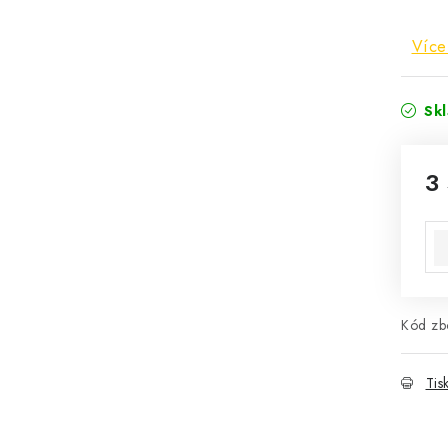
Více
Sk
3
Mě
Kód zbo
Tis