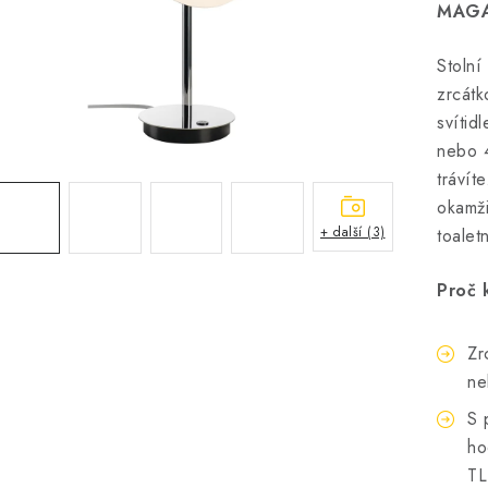
MAGAN
Stolní
zrcát
svítid
nebo 4
trávít
okamži
+ další (3)
toalet
Proč 
Zr
ne
S 
ho
TL