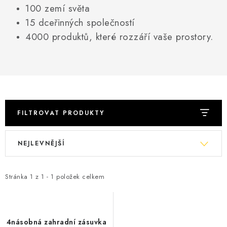
VÝPRODEJ
100 zemí světa
15 dceřinných společností
BLOG
4000 produktů, které rozzáří vaše prostory.
OBCHODNÍ PODMÍNKY
KONTAKTY
ZNAČKY
FILTROVAT PRODUKTY
V
Ř
Jak nakupovat
Obchodní podmínky
NEJLEVNĚJŠÍ
ý
a
Podmínky ochrany osobních údajů
p
z
i
e
Stránka
1
z
1
-
1
položek celkem
s
n
p
í
r
p
4násobná zahradní zásuvka