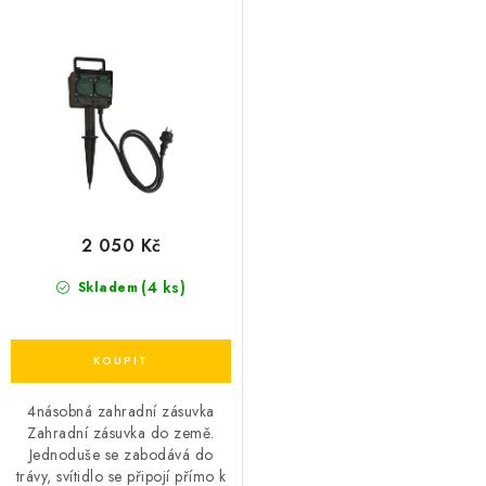
o
r
d
o
u
d
k
u
t
k
ů
t
ů
2 050 Kč
(4 ks)
Skladem
4násobná zahradní zásuvka
Zahradní zásuvka do země.
Jednoduše se zabodává do
trávy, svítidlo se připojí přímo k