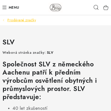
Přejít
Hleda
na
obsah
Prodávané značky
STOLNÍ LAMPY
STOJANOVÉ LAMPY
SLV
MOBILNÍ LAMPY
Webová stránka značky:
SLV
VENKOVNÍ SVÍTIDLA
Společnost SLV z německého
Aachenu patří k předním
NÁSTĚNNÁ SVÍTIDLA
výrobcům osvětlení obytných i
SVĚTELNÉ ZDROJE
průmyslových prostor. SLV
představuje:
PŘÍSLUŠENSTVÍ
40 let zkušeností