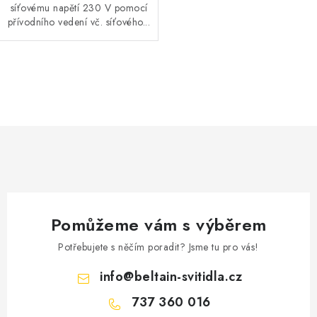
síťovému napětí 230 V pomocí
přívodního vedení vč. síťového...
O
v
l
á
d
a
c
í
Pomůžeme vám s výběrem
p
r
Potřebujete s něčím poradit? Jsme tu pro vás!
v
info
@
beltain-svitidla.cz
k
737 360 016
y