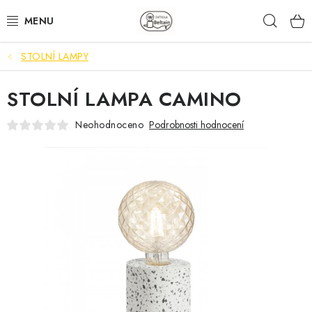
Přejít
Hleda
na
obsah
STOLNÍ LAMPY
STOLNÍ LAMPY
STOLNÍ LAMPA CAMINO
STOJANOVÉ LAMPY
Neohodnoceno
Podrobnosti hodnocení
MOBILNÍ LAMPY
VENKOVNÍ SVÍTIDLA
NÁSTĚNNÁ SVÍTIDLA
SVĚTELNÉ ZDROJE
PŘÍSLUŠENSTVÍ